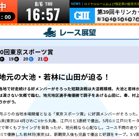
8/6
THU
開催中
16:5
リンク
個人情報の取り扱いについて
お問い合わせ
開門▶
10：00
第40回東京スポーツ賞
6/18
19
20
21
木
金
土
日
地元の大池・若
各地で好走続ける好メンバーが
は渡さない気概で臨む。地元地