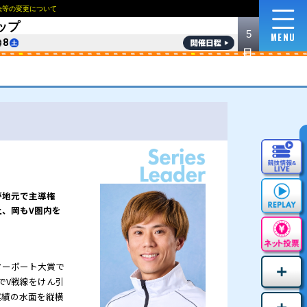
NEWS
ロイヤルルームおよび指定席の販売方法等の変更
7
ご利用に際して
収益使途について
English
한국
第39回キリンカップ
8/
3
4
5
6
7
8
林に山田が迫る！
そろった短期決戦は大混戦模様。大池と若林が地元で
区選手権優勝で調子をあげる山田に、秦、村上、岡も