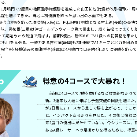
うかがう。
ちょうど1カ月ぶりの当地本場開催となる「
地元の大池佑来(東京)は4月びわこVから丸
は無念の勇み足で早くもフライングを背負っ
する。2月江戸川で優勝した若林将(東京)は、
無尽に駆け抜ける。
遠征勢では、1月鳴門で2度目の地区選手権優
ップ戦線での活躍も増えてきた。当地は初優
4月宮島で自身今年初Vを飾った秦英悟(大阪
にとっては不気味。岡祐臣(三重)は津ゴール
A1級復帰に向けて期始めから気迫で飛ばす。前
口)の充実ぶりにも目を見張る。一発力ある吉村
また、当地で完全Vを経験済みの廣瀬将亨(兵