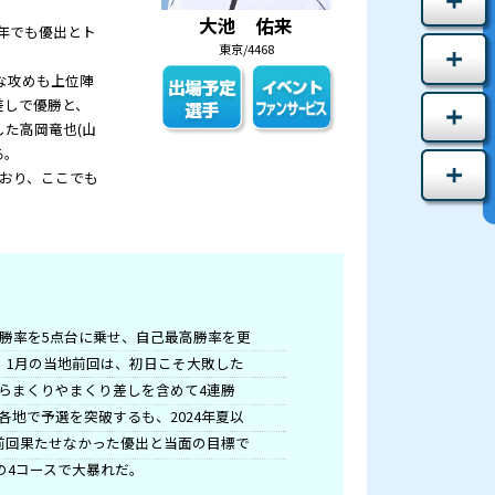
東京スポーツ賞」に好調メンバーがそろった。
亀、江戸川と3連続で優出。5月GⅡ江戸川モーターボー
たが、地元戦なら心配なし。コース不問の走りでV戦線
新期突入後も児島で優出と好調をキープ。5 V実績の水
勝を達成した山田祐也(徳島)が5月福岡GⅠ周年でも
勝を飾った思い出の水面でもある。
)と、F休み明け初戦となる村上遼(長崎)の豪快な攻め
デンウィーク戦で優出し、続く若松ではまくり差しで優
期5優出、勝率6.61でA1級への初昇格を果たした高岡
誠(静岡)も2期連続でA1キープと地力を固める。
庫)は4月鳴門で自身約4年ぶりに優勝を飾っており、