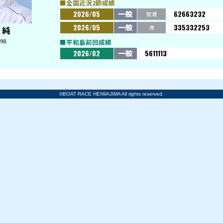
勢いは要警戒だ。
得
前期
新。
が2
と、
来2
ある
■全国近
2026