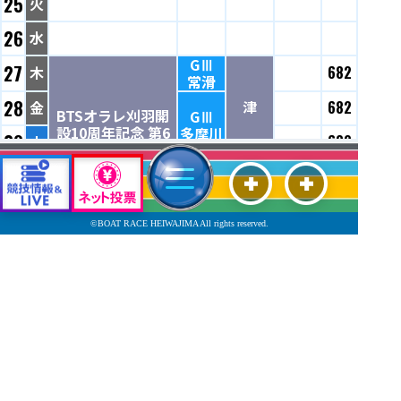
25
火
26
水
GⅢ
27
木
682
常滑
28
津
金
682
BTSオラレ刈羽開
GⅢ
設10周年記念 第6
多摩川
29
土
682
4回東京中日スポ
ーツ杯
30
日
682
GⅢ
GⅢ
浜名湖
多摩川
682
31
月
684
©BOAT RACE HEIWAJIMA All rights reserved.