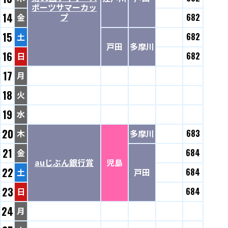
ポーツサマーカッ
14
プ
金
682
15
土
682
戸田
多摩川
16
日
682
17
月
18
火
19
水
20
木
多摩川
683
21
金
684
auじぶん銀行賞
児島
22
土
戸田
684
23
日
684
24
月