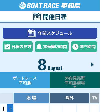
8
August
ボートレース
外向発売所
平和島
平和島劇場
本場
場外
TV
1
土