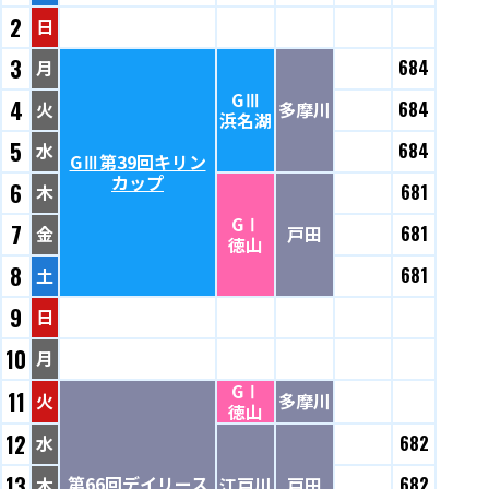
2
日
3
月
684
GⅢ
4
火
多摩川
684
浜名湖
5
水
684
GⅢ第39回キリン
カップ
6
木
681
GⅠ
7
金
戸田
681
徳山
8
土
681
9
日
10
月
GⅠ
11
火
多摩川
徳山
12
水
682
13
第66回デイリース
木
江戸川
戸田
682