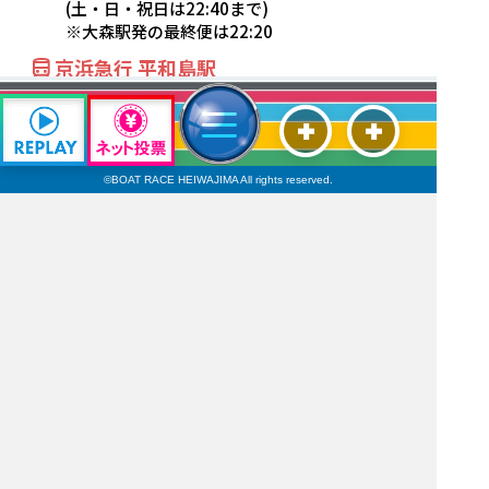
(土・日・祝日は22:40まで)
※大森駅発の最終便は22:20
京浜急行 平和島駅
7:30～23:00の間、ピストン運行
(土・日・祝日は22:40まで)
※平和島駅発の最終便は22:20
©BOAT RACE HEIWAJIMA All rights reserved.
©BOAT RACE HEIWAJIMA All rights reserved.
平和島劇場ご利用の方(平和島劇場→JR大森駅、京急
平和島駅)には、ワンコインバス無料券を配布しま
す。
無料バス・ワンコインバスの運行時間は、
SG・G1などのグレードレース及び年末年始などで
変更になる場合があります。