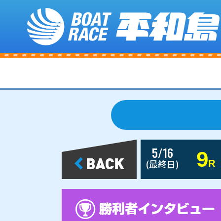
5/16
9
(最終日)
R