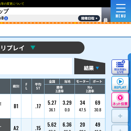
NEWS
ロイヤルルームおよび指定席の販売方法等の変更
7
ご利用に際して
収益使途について
English
한국
第39回キリンカップ
8/
3
4
5
6
7
8
優勝戦リプ
選手名
枠番
登番/支部/年齢