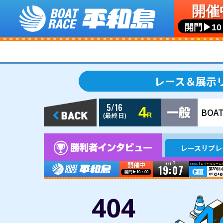
5/16
4
(最終日)
R