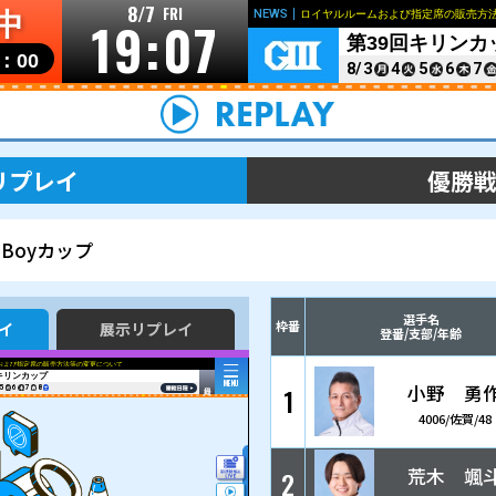
8/7
FRI
開催中
19:0
リンク
個人情報の取り扱いについて
お問い合わせ
開門▶
10：00
レース＆展示リプレイ
BOATBoyカップ