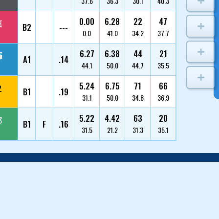
小野 勇作
1
4006/佐賀/48
荒木 颯斗
2
5252/愛知/23
高石 梨菜
3
4690/東京/32
古賀 繁輝
4
4294/佐賀/39