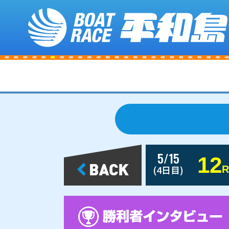
5/15
12
(4日目)
R