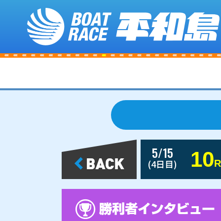
5/15
10
(4日目)
R