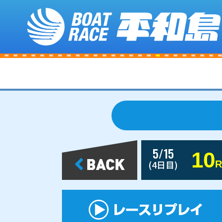
5/15
10
(4日目)
R