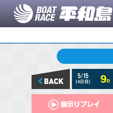
5/15
9
(4日目)
R