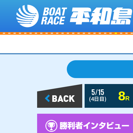
5/15
8
(4日目)
R