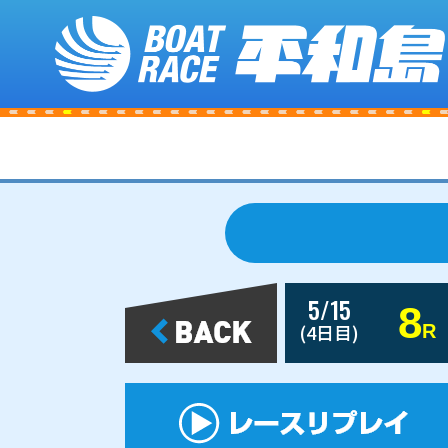
5/15
8
(4日目)
R