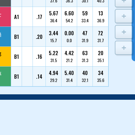
寺嶋 雄
1
3870/福井/50
荒木 颯斗
2
5252/愛知/23
今井 貴士
3
4287/福岡/41
高橋 淳美
4
3289/大阪/62