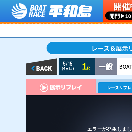
5/15
1
(4日目)
R