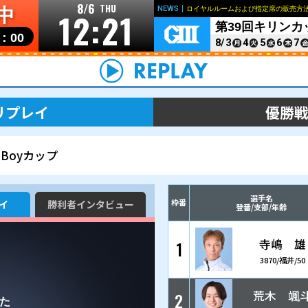
8/6
THU
開催中
12:2
リンク
個人情報の取り扱いについて
お問い合わせ
開門▶
10：00
レース＆展示リプレイ
BOATBoyカップ