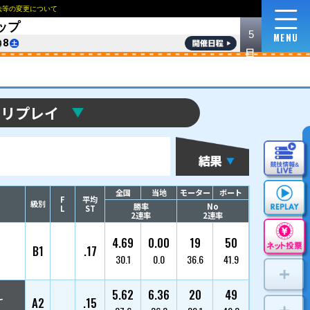
NEWS
ロイヤルルームおよび指定席の販売方法等の変更
1
ご利用に際して
収益使途について
English
한국
第39回キリンカップ
8/
3
4
5
6
7
8
優勝戦リプ
選手名
枠番
登番/支部/年齢