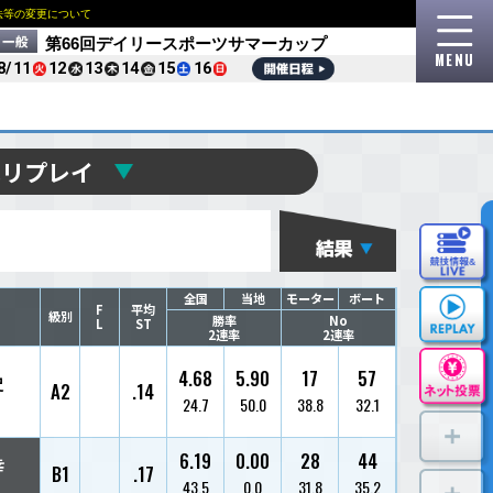
NEWS
ロイヤルルームおよび指定席の販売方法等の変更
2
ご利用に際して
収益使途について
English
한국
2
開催まであと
日
8/
11
優勝戦リプ
選手名
枠番
登番/支部/年齢