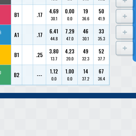
三馬 崇史
1
5243/広島/25
三苫 晃幸
2
4463/福岡/39
寺嶋 雄
3
3870/福井/50
松田 祐季
4
4391/福井/40
小澤 学