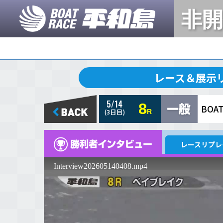
5/14
8
(3日目)
R