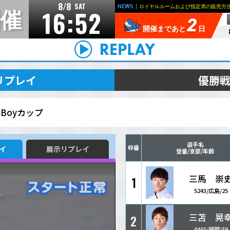
8/8
SAT
16:5
非開催
リンク
個人情報の取り扱いについて
お問い合わせ
レース＆展示リプレイ
BOATBoyカップ