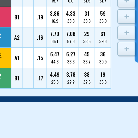
中里 優子
1
3579/埼玉/53
高橋 淳美
2
3289/大阪/62
表 健太
3
5101/福岡/29
竹井 貴史
4
4737/福岡/34