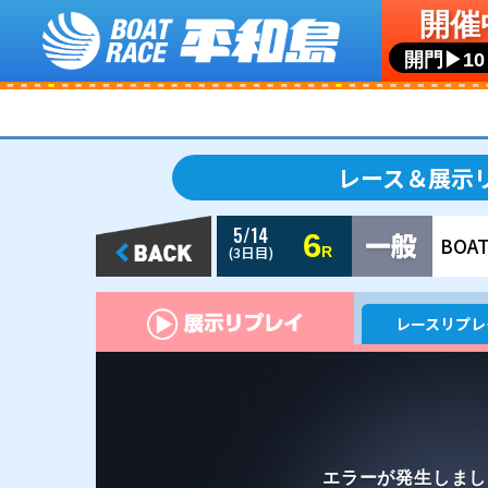
5/14
6
(3日目)
R