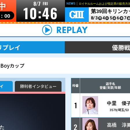
8/7
FRI
開催中
10:4
リンク
個人情報の取り扱いについて
お問い合わせ
開門▶
10：00
レース＆展示リプレイ
BOATBoyカップ