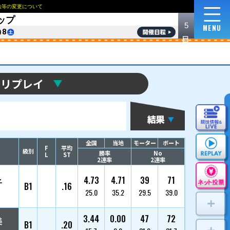
NEWS
ロイヤルルームおよび指定席の販売方法等の変更
6
ご利用に際して
収益使途について
English
한국
第39回キリンカップ
8/
3
4
5
6
7
8
優勝戦リプ
選手名
枠番
登番/支部/年齢