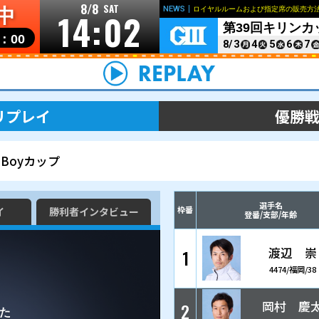
8/8
SAT
開催中
14:0
リンク
個人情報の取り扱いについて
お問い合わせ
開門▶
10：00
レース＆展示リプレイ
BOATBoyカップ