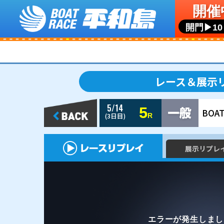
5/14
5
(3日目)
R