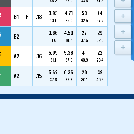
渡辺 崇
1
4474/福岡/38
岡村 慶太
2
4545/福岡/38
半田 尚也
3
4708/広島/37
宇恵 有香
4
5204/三重/29