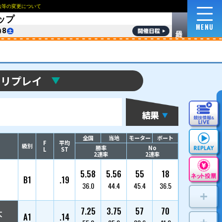
NEWS
ロイヤルルームおよび指定席の販売方法等の変更
2
ご利用に際して
収益使途について
English
한국
第39回キリンカップ
8/
3
4
5
6
7
8
優勝戦リプ
選手名
枠番
登番/支部/年齢