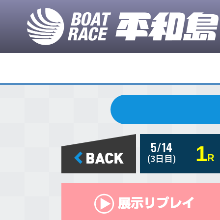
5/14
1
(3日目)
R