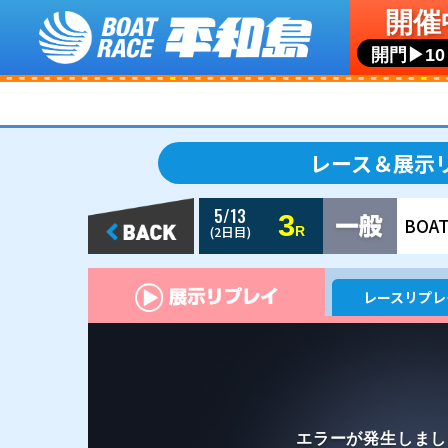
5/13
3
(2日目)
R