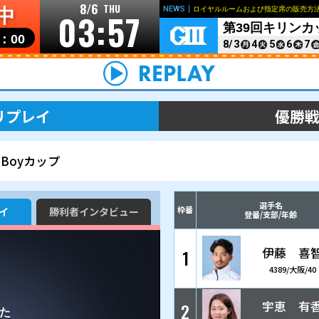
8/6
THU
開催中
03:5
リンク
個人情報の取り扱いについて
お問い合わせ
開門▶
10：00
レース＆展示リプレイ
BOATBoyカップ