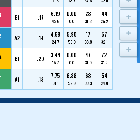
伊藤 喜智
1
4389/大阪/40
宇恵 有香
2
5204/三重/29
三苫 晃幸
3
4463/福岡/39
三馬 崇史
4
5243/広島/25