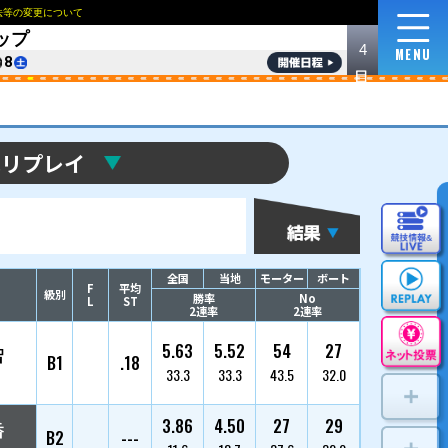
NEWS
ロイヤルルームおよび指定席の販売方法等の変更
7
ご利用に際して
収益使途について
English
한국
第39回キリンカップ
8/
3
4
5
6
7
8
優勝戦リプ
選手名
枠番
登番/支部/年齢