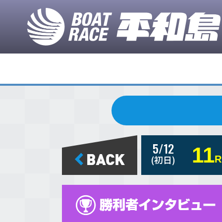
5/12
11
(初日)
R