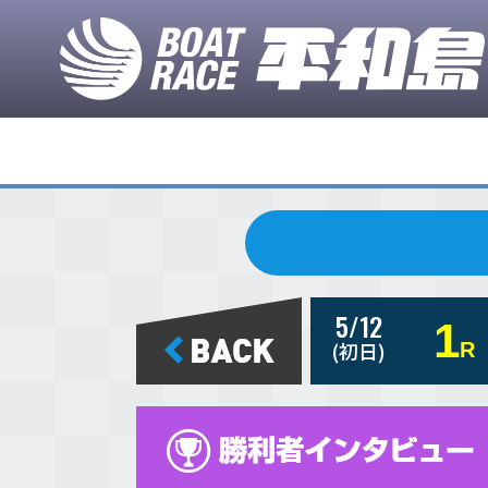
5/12
1
(初日)
R