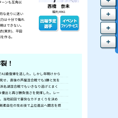
リーズ第9戦。全国から実力派が集結し、華やかで熱
若松女子戦Vのあと、続く丸亀GⅡレディースオールス
屈指の存在となった。
く優出を果たした細川裕子(愛知)も、自在なレース運
岡)、同大会準優勝の浜田亜理沙(埼玉)の鋭いターン
も直後の多摩川女子戦で優出を果たすなど、攻撃的な走
静岡)に、山下友貴(静岡)、土屋千明(群馬)も地力は
ややペースダウン気味だが、序盤で勢いに乗れば軽視はで
(東京)の上昇ぶりに期待が集まる。廣中智紗衣(東京
京)、後藤美翼(東京)らが走り慣れた水面で見せ場を作る