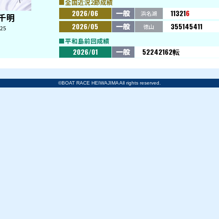
俊
前期
江戸
吐い
りで
スス
るな
やす
■全国近
2026
土屋 千明