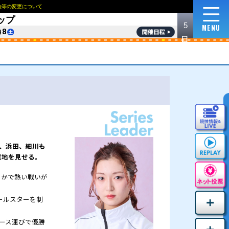
NEWS
ロイヤルルームおよび指定席の販売方法等の変更
5
ご利用に際して
収益使途について
English
한국
第39回キリンカップ
8/
3
4
5
6
7
8
シリーズ第9戦
9
30
水
木
V争いは激戦模様！！
覇で実力を証明した西橋に注目が集まる。三浦、浜田
ード。地力強化が著しい前田、倉持も地元の意地を見