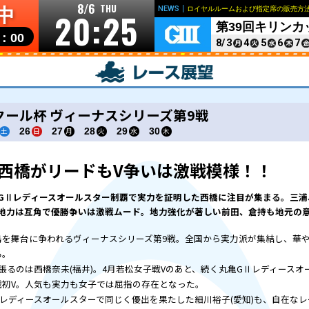
8/6
THU
開催中
20:2
リンク
個人情報の取り扱いについて
お問い合わせ
開門▶
10：00
マクール杯 ヴィーナス
7/25
26
27
28
2
土
日
月
火
西橋がリードも
GⅡレディースオールスター制
地力は互角で優勝争いは激戦ム