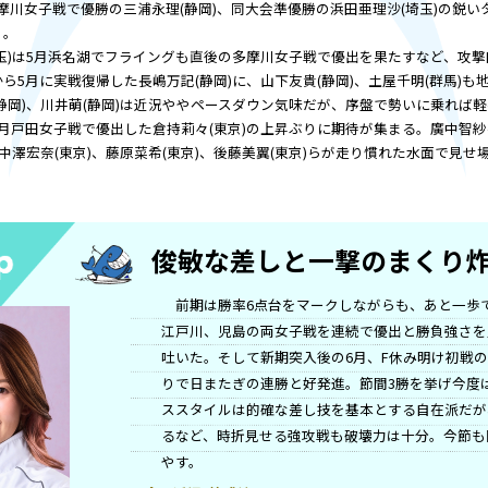
真夏の平和島を舞台に争われるヴィーナスシ
繰り広げられる。
V戦線を引っ張るのは西橋奈未(福井)。4月
し念願の特別戦初V。人気も実力も女子では
その丸亀GⅡレディースオールスターで同じ
を争う。6月多摩川女子戦で優勝の三浦永理(静
上の決めてあり。
前田紗希(埼玉)は5月浜名湖でフライング
はない。長欠から5月に実戦復帰した長嶋万記(
ない。豊田結(静岡)、川井萌(静岡)は近況
地元勢では6月戸田女子戦で優出した倉持莉々
さやか(東京)、中澤宏奈(東京)、藤原菜希(東