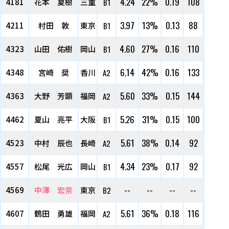
4.24
22%
0.19
108
4181
花本 夏樹
三重
B1
3.97
13%
0.13
88
4211
村田 敦
東京
B1
4.60
27%
0.16
110
4323
山田 佑樹
岡山
B1
6.14
42%
0.16
133
4348
宮崎 奨
香川
A2
5.60
33%
0.15
144
4363
大野 芳顕
福岡
A2
5.26
31%
0.15
100
4462
夏山 亮平
大阪
B1
5.61
38%
0.14
92
4523
中村 辰也
長崎
A2
4.34
23%
0.17
92
4557
松尾 光広
岡山
B1
--
--
--
--
4569
中澤 宏奈
東京
B2
5.61
36%
0.18
116
4607
鶴田 勇雄
福岡
A2