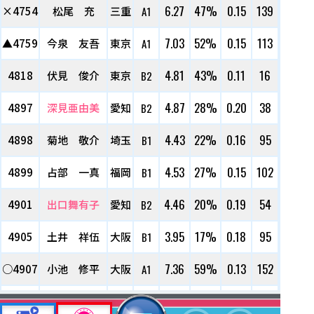
6.27
47%
0.15
139
×4754
松尾 充
三重
A1
7.03
52%
0.15
113
▲4759
今泉 友吾
東京
A1
4.81
43%
0.11
16
4818
伏見 俊介
東京
B2
4.87
28%
0.20
38
4897
深見亜由美
愛知
B2
4.43
22%
0.16
95
4898
菊地 敬介
埼玉
B1
4.53
27%
0.15
102
4899
占部 一真
福岡
B1
4.46
20%
0.19
54
4901
出口舞有子
愛知
B2
3.95
17%
0.18
95
4905
土井 祥伍
大阪
B1
7.36
59%
0.13
152
○4907
小池 修平
大阪
A1
4.45
19%
0.14
84
4911
片岡 大地
東京
B1