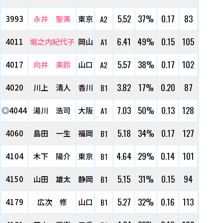
5.52
37%
0.17
83
3993
永井 聖美
東京
A2
6.41
49%
0.15
105
4011
堀之内紀代子
岡山
A1
5.57
38%
0.17
102
4017
向井 美鈴
山口
A2
3.82
17%
0.20
87
4020
川上 清人
香川
B1
7.03
50%
0.13
128
◎4044
湯川 浩司
大阪
A1
5.18
34%
0.17
127
4060
島田 一生
福岡
B1
4.64
29%
0.14
101
4104
木下 陽介
東京
B1
5.15
31%
0.15
94
4150
山田 雄太
静岡
B1
5.27
32%
0.16
113
4179
広次 修
山口
B1