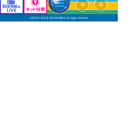
7.34
60%
0.13
115
△5017
澤田 尚也
滋賀
A1
©BOAT RACE HEIWAJIMA All rights reserved.
6.65
51%
0.14
145
5034
若林 義人
静岡
A1
6.22
40%
0.20
124
5166
仲道 大輔
愛知
A2
5.93
38%
0.16
126
×5222
津田 陸翔
広島
A2
4.74
26%
0.19
88
5246
楠 将太郎
埼玉
B1
2.29
--
0.19
59
5361
植竹 玲奈
東京
B2
--
--
--
--
5436
市川 瑚幸
東京
B2