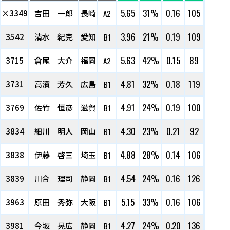
5.65
31%
0.16
105
×3349
吉田 一郎
長崎
A2
3.96
21%
0.19
109
3542
清水 紀克
愛知
B1
5.63
42%
0.15
89
3715
倉尾 大介
福岡
A2
4.81
32%
0.18
119
3731
高濱 芳久
広島
B1
4.91
24%
0.19
100
3769
佐竹 恒彦
滋賀
B1
4.30
23%
0.21
92
3834
細川 明人
岡山
B1
4.88
28%
0.14
106
3838
伊藤 啓三
埼玉
B1
4.54
24%
0.16
126
3839
川合 理司
静岡
B1
5.15
33%
0.16
106
3963
原田 秀弥
大阪
B1
4.27
24%
0.20
136
3981
今坂 晃広
静岡
B1