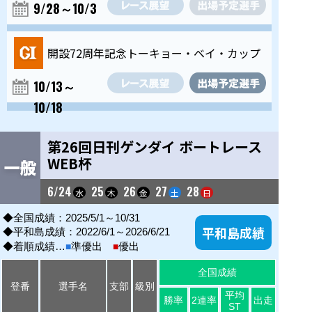
9/28～10/3
開設72周年記念トーキョー・ベイ・カップ
10/13～
10/18
第26回日刊ゲンダイ ボートレース
WEB杯
6/24
25
26
27
28
水
木
金
土
日
◆
全国成績：2025/5/1～10/31
平和島成績
◆
平和島成績：2022/6/1～2026/6/21
■
■
◆
着順成績…
準優出
優出
全国成績
登番
選手名
支部
級別
平均
勝率
2連率
出走
ST