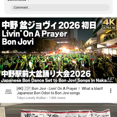
Comment...
4:07
[4K] 🇯🇵 Bon Jovi - Livin' On A Prayer！ What a blast!
Japanese Bon Odori to Bon Jovi songs.
Tokyo Lonely Walker
•
140K views