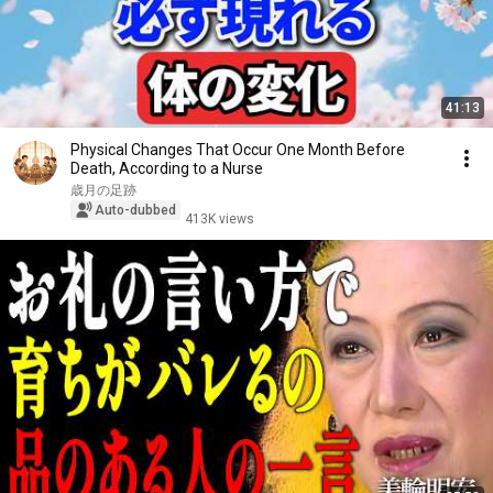
41:13
Physical Changes That Occur One Month Before
Death, According to a Nurse
歳月の足跡
Auto-dubbed
413K views