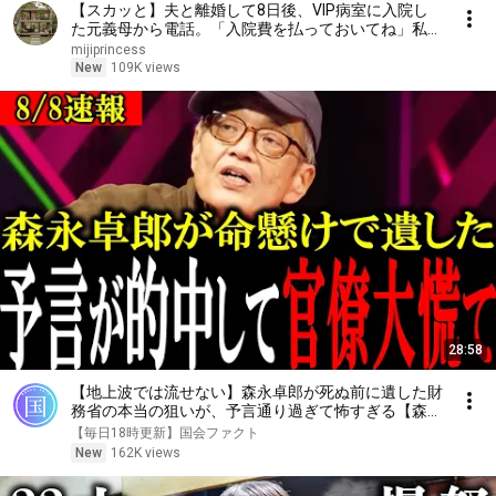
【スカッと】夫と離婚して8日後、VIP病室に入院し
た元義母から電話。「入院費を払っておいてね」私が
「無理です。だって、もう他人ですから」と答えた瞬
mijiprincess
間、病室は大騒ぎになった……。
New
109K views
28:58
【地上波では流せない】森永卓郎が死ぬ前に遺した財
務省の本当の狙いが、予言通り過ぎて怖すぎる【森永
康平/三橋貴明/高家望愛】
【毎日18時更新】国会ファクト
New
162K views