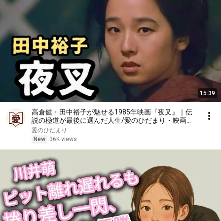
15:39
高倉健・田中裕子が魅せる1985年映画『夜叉』｜伝
説の極道が最後に選んだ人生/愛のひだまり・映画解
説
愛のひだまり
New
36K views