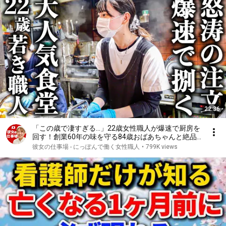
22:36
「この歳で凄すぎる…」22歳女性職人が爆速で厨房を
回す！創業60年の味を守る84歳おばあちゃんと絶品
とり天
彼女の仕事場 - にっぽんで働く女性職人
•
799K views