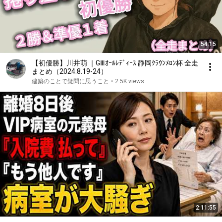
54:15
【初優勝】川井萌 ｜GⅢｵｰﾙﾚﾃﾞｨｰｽ 静岡ｸﾗｳﾝﾒﾛﾝ杯 全走
まとめ（2024.8.19-24）
建築のことで疑問に思うこと
•
2.5K views
2:11:55