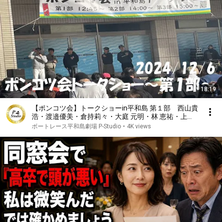
18:19
【ポンコツ会】トークショーin平和島 第１部 西山貴
浩・渡邉優美・倉持莉々・大庭 元明・林 恵祐・上條
暢嵩・須藤博倫
ボートレース平和島劇場 P-Studio
•
4K views