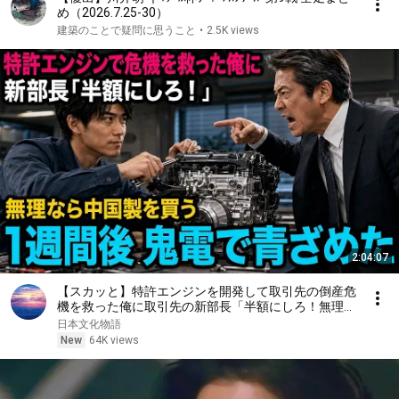
め（2026.7.25-30）
建築のことで疑問に思うこと
•
2.5K views
2:04:07
【スカッと】特許エンジンを開発して取引先の倒産危
機を救った俺に取引先の新部長「半額にしろ！無理な
ら中国製を買う」1週間後、部長から鬼電→俺「お宅
日本文化物語
の競合と5倍で独占契約済みです」
New
64K views