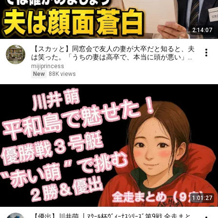
2:14:07
【スカッと】同窓会で友人の妻が大卒だと知ると、夫
は笑った。「うちの妻は高卒で、本当に頭が悪い」私
は微笑んだ。「では、どちらが愚かか確かめましょ
mijiprincess
う」――数分後、夫は顔面蒼白になった……。
New
88K views
1:01:27
【優出】川井萌 ｜ﾏｸｰﾙ杯ｳﾞｨｰﾅｽｼﾘｰｽﾞ第9戦 全走まと