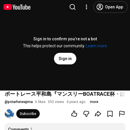
Open App
Sign in to confirm you’re not a bot
This helps protect our community.
Learn more
Sign in
ボートレース平和島『マンスリーBOATRACE杯・
@
pstarheiwajima
6 likes
592 views
4 years ago
more
Subscribe
Comments
1